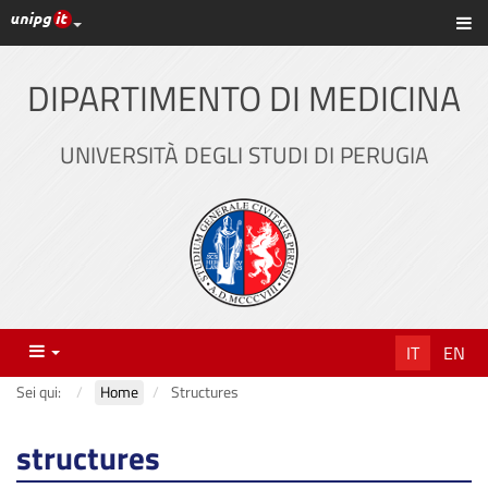
Link ai principali servizi web di Ateneo
Sc
Vai
al
contenuto
DIPARTIMENTO DI MEDICINA
principale
UNIVERSITÀ DEGLI STUDI DI PERUGIA
Menu
IT
EN
Sei qui:
Home
Structures
structures