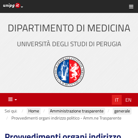
Link ai principali servizi web di Ateneo
Sc
Vai
al
contenuto
DIPARTIMENTO DI MEDICINA
principale
UNIVERSITÀ DEGLI STUDI DI PERUGIA
Menu
IT
EN
Sei qui:
Home
Amministrazione trasparente
generale
Provvedimenti organi indirizzo politico - Amm.ne Trasparente
Provvedimenti organi indirizzo