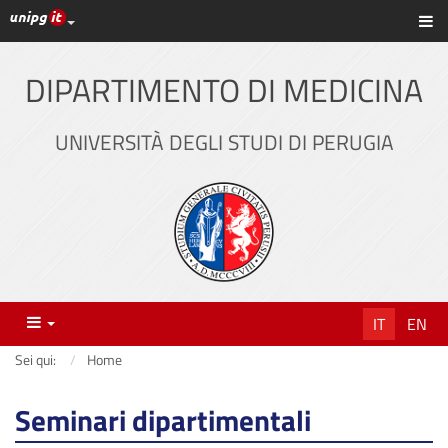
Link ai principali servizi web di Ateneo
Sc
Vai
al
contenuto
DIPARTIMENTO DI MEDICINA
principale
UNIVERSITÀ DEGLI STUDI DI PERUGIA
Menu
IT
EN
Sei qui:
Home
Seminari dipartimentali