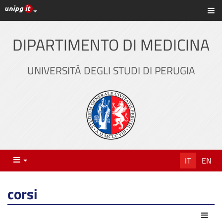
Link ai principali servizi web di Ateneo
Sc
Vai
al
contenuto
DIPARTIMENTO DI MEDICINA
principale
UNIVERSITÀ DEGLI STUDI DI PERUGIA
Menu
IT
EN
corsi
Azio