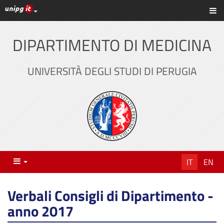
Link ai principali servizi web di Ateneo
Sc
Vai
al
contenuto
DIPARTIMENTO DI MEDICINA
principale
UNIVERSITÀ DEGLI STUDI DI PERUGIA
Menu
IT
EN
Verbali Consigli di Dipartimento -
anno 2017