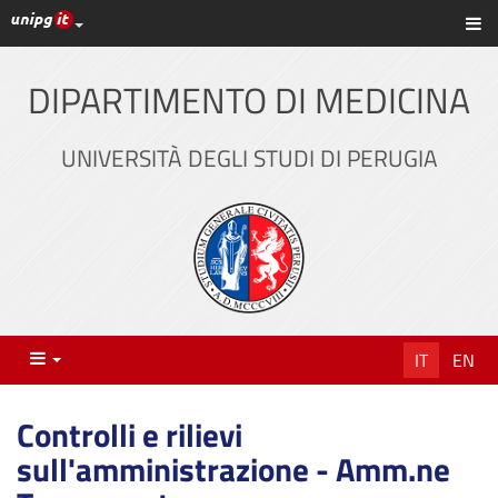
Link ai principali servizi web di Ateneo
Sc
Vai
al
contenuto
DIPARTIMENTO DI MEDICINA
principale
UNIVERSITÀ DEGLI STUDI DI PERUGIA
Menu
IT
EN
Controlli e rilievi
sull'amministrazione - Amm.ne